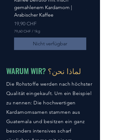
gemahlenem Kardamom |
Preis
59,70 CHF
Arabischer Kaffee
Preis
19,90 CHF
79,60 CHF
/
1kg
7
9
Nicht verfügbar
,
6
0
C
WARUM WIR?
لماذا نحن؟
H
F
p
Die Rohstoffe werden nach höchster
r
o
Qualität eingekauft. Um ein Beispiel
1
K
zu nennen: Die hochwertigen
i
l
Kardamomsamen stammen aus
o
Guatemala und besitzen ein
ganz
g
r
besonders
intensives scharf
a
m