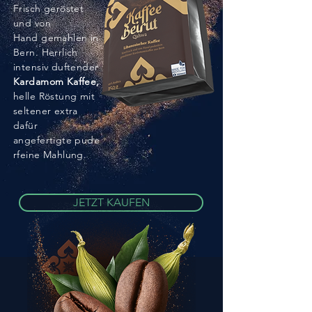
Frisch geröstet
und von
Hand
gemahlen in
Bern. Herrlich
intensiv duftender
Kardamom Kaffee,
helle Röstung mit
seltener extra
dafür
angefertigte
pude
rfeine Mahlung.
JETZT KAUFEN