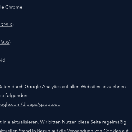
gle Chrome
 (OS X)
 (iOS)
oid
ten durch Google Analytics auf allen Websites abzulehnen
die folgenden
google.com/dlpage/gaoptout.
inie aktualisieren. Wir bitten Nutzer, diese Seite regelmäßig
aktuellen Stand in Bezug auf die Verwendung von Cookies auf