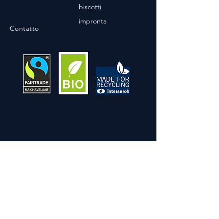
biscotti
impronta
Contatto