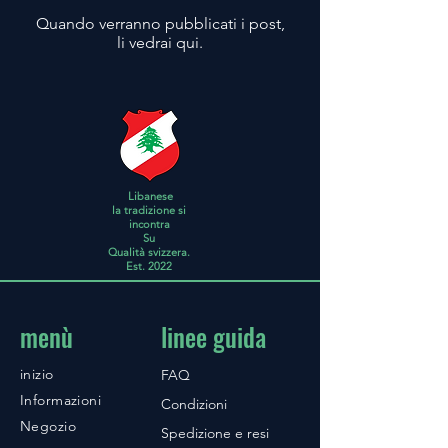
Quando verranno pubblicati i post,
li vedrai qui.
Libanese
la tradizione si
incontra
Su
Qualità svizzera.
Est. 2022
menù
linee guida
inizio
FAQ
Informazioni
Condizioni
Negozio
Spedizione e resi