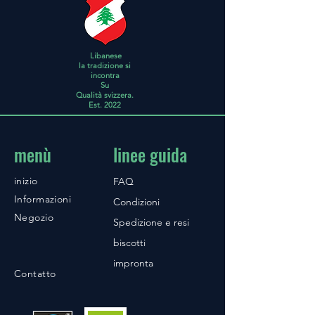
Libanese
la tradizione si
incontra
Su
Qualità svizzera.
Est. 2022
menù
linee guida
inizio
FAQ
Informazioni
Condizioni
Negozio
Spedizione e resi
biscotti
impronta
Contatto