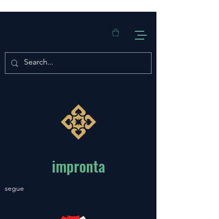
impronta
segue