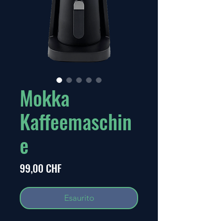
Mokka
Kaffeemaschin
e
Prezzo
99,00 CHF
Esaurito