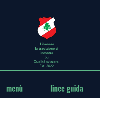
Verpackungsdimensionen:
Länge 24.80 cm
Breite 20.20 cm
Höhe 24.80 cm
Gewicht 1.39 kg
Libanese
la tradizione si
incontra
Su
Qualità svizzera.
Est. 2022
menù
linee guida
inizio
FAQ
Informazioni
Condizioni
Negozio
Spedizione e resi
biscotti
impronta