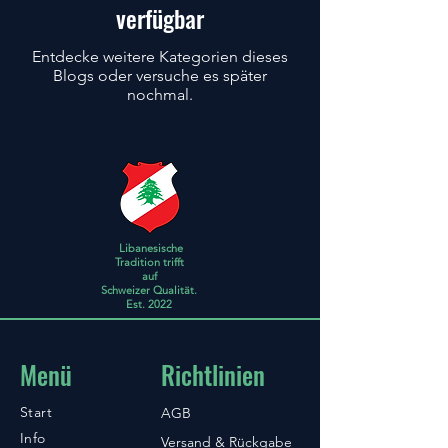
verfügbar
Entdecke weitere Kategorien dieses
Blogs oder versuche es später
nochmal.
Libanesische
Tradition trifft
auf
Schweizer Qualität.
Est. 2022
Menü
Richtlinien
Start
AGB
Info
Versand & Rückgabe